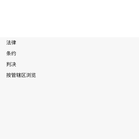
被
取
代
文