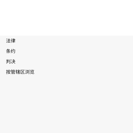
被
取
代
文