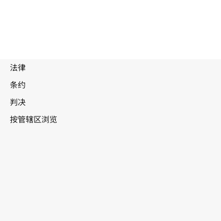
被
取
代
文