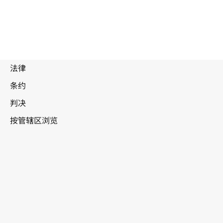
被
取
代
爱沙尼亚
文
本。
转至WIPO Lex中的最新版本