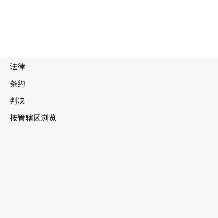
废
止
文
本
葡萄牙