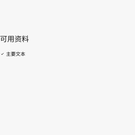
開啟 PDF
open_in_new