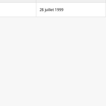
28 juillet 1999
Notification Berne n° 281
Notification Berne n° 232
Notification Berne n° 204
cation Berne n° 204