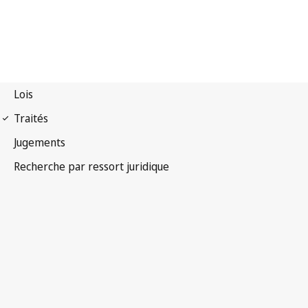
Protocole additionnel de
Nagoya – Kuala Lumpur