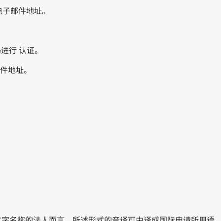
电子邮件地址。
进行 认证。
邮件地址。
丁文字名称的法人而言，所述形式的音译可由译成国际申请所用语