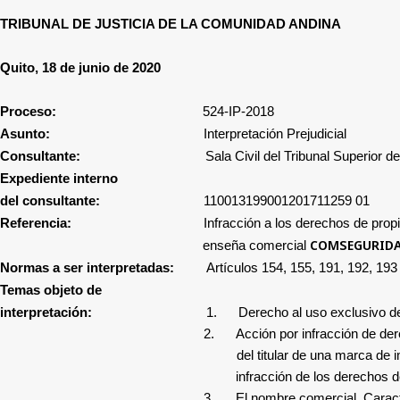
TRIBUNAL DE JUSTICIA DE LA COMUNIDAD ANDINA
Quito, 18 de junio de 2020
Proceso:
524-IP-2018
Asunto:
Interpretación Prejudicial
Consultante:
Sala Civil del Tribunal Superior d
Expediente interno
del consultante:
110013199001201711259 01
Referencia:
Infracción a los derechos de prop
COMSEGURID
enseña comercial
Normas a ser interpretadas:
Artículos 154, 155, 191, 192, 193
Temas objeto de
interpretación:
1.
Derecho al uso exclusivo d
2.
Acción por infracción de de
del titular de una marca de i
infracción de los derechos d
3.
El nombre comercial. Caract