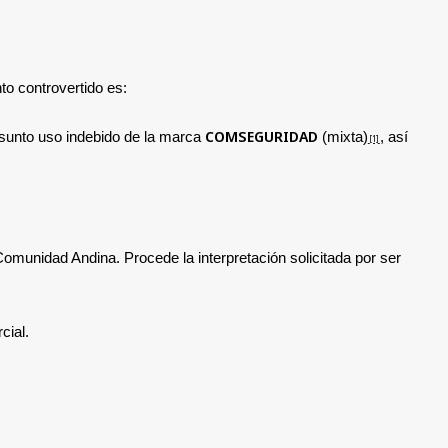
nto controvertido
es:
COMSEGURIDAD
resunto uso indebido de la marca
(mixta)
, así
[1]
 Comunidad Andina.
Procede la interpretación solicitada por ser
cial.