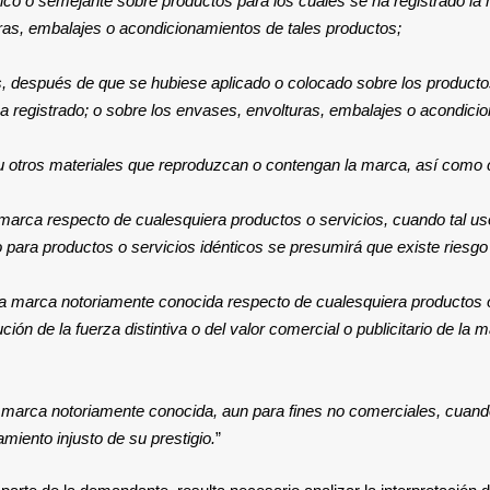
éntico o semejante sobre productos para los cuales se ha registrado la
uras, embalajes o acondicionamientos de tales productos;
s, después de que se hubiese aplicado o colocado sobre los productos
ha registrado; o sobre los envases, envolturas, embalajes o acondici
 u otros materiales que reproduzcan o contengan la marca, así como c
a marca respecto de cualesquiera productos o servicios, cuando tal us
co para productos o servicios idénticos se presumirá que existe riesgo
na marca notoriamente conocida respecto de cualesquiera productos o s
ión de la fuerza distintiva o del valor comercial o publicitario de la 
 marca notoriamente conocida, aun para fines no comerciales, cuando e
miento injusto de su prestigio.
”