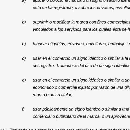
a)
aplicar o colocar la marca o un signo distintivo id
ésta se ha registrado; o sobre los envases, envolt
b)
suprimir o modificar la marca con fines comerciale
vinculados a los servicios para los cuales ésta se 
c)
fabricar etiquetas, envases, envolturas, embalajes
d)
usar en el comercio un signo idéntico o similar a l
del registro. Tratándose del uso de un signo idénti
e)
usar en el comercio un signo idéntico o similar a u
económico o comercial injusto por razón de una diluc
marca o de su titular;
f)
usar públicamente un signo idéntico o similar a una
comercial o publicitario de la marca, o un aprovecha