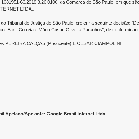
vel nº 1081951-63.2018.8.26.0100, da Comarca de São Paulo, em q
NTERNET LTDA..
 Tribunal de Justiça de São Paulo, proferir a seguinte decisão: "D
dre Fanti Correia e Mário Cosac Oliveira Paranhos", de conformidade
dores PEREIRA CALÇAS (Presidente) E CESAR CIAMPOLINI.
l Apelado/Apelante: Google Brasil Internet Ltda.