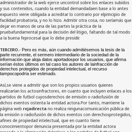
administrador de la web ejerce uncontrol sobre los enlaces subidos
y sus contenidos, cuando la entidad demandadaen base a lo antes
expuesto viene obligada a acreditar lo contrario por elprincipio de
facilidad probatoria, y no lo hizo. Admitir otra cosa, no seríamás que
dejar en manos de una de las partes la práctica de la
pruebafundamental para la decisión del litigio, faltando de tal modo
a la buena feprocesal que lo debe presidir.
TERCERO
.- Pero es más, aún cuando admitiésemos la tesis de la
parte recurrente, el sermero intermediario de la sociedad de la
información que aloja datos aportadospor los usuarios, que afirma
serían éstos últimos en tal caso los autores de lainfracción de
derechos protegidos de propiedad intelectual, el recurso
tampocopodría ser estimado.
Así,se viene a admitir que son los propios usuarios quienes
realizarían los actosinfractores, en cuanto que incluyen enlaces a los
partidos de futbol cuyosderechos de emisión o radiofusión de
dichos eventos ostenta la entidad actora.Por tanto, mantiene la
página web
rojadirecta
no realiza ningunacomunicación pública de
la emisión o radiofusión de dichos eventos con derechosprotegidos,
afines de propiedad intelectual, que en cuanto tiene
conocimientopor denuncia presentada por la entidad actora
procede a la eliminación delenlace a los partidos de futbol con