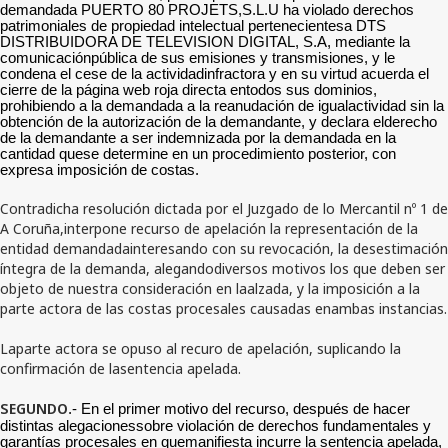
demandada PUERTO 80 PROJETS,S.L.U ha violado derechos
patrimoniales de propiedad intelectual pertenecientesa DTS
DISTRIBUIDORA DE TELEVISION DIGITAL, S.A, mediante la
comunicaciónpública de sus emisiones y transmisiones, y le
condena el cese de la actividadinfractora y en su virtud acuerda el
cierre de la página web roja directa entodos sus dominios,
prohibiendo a la demandada a la reanudación de igualactividad sin la
obtención de la autorización de la demandante, y declara elderecho
de la demandante a ser indemnizada por la demandada en la
cantidad quese determine en un procedimiento posterior, con
expresa imposición de costas.
Contradicha resolución dictada por el Juzgado de lo Mercantil nº 1 de
A Coruña,interpone recurso de apelación la representación de la
entidad demandadainteresando con su revocación, la desestimación
íntegra de la demanda, alegandodiversos motivos los que deben ser
objeto de nuestra consideración en laalzada, y la imposición a la
parte actora de las costas procesales causadas enambas instancias.
Laparte actora se opuso al recuro de apelación, suplicando la
confirmación de lasentencia apelada.
SEGUNDO
.- En el primer motivo del recurso, después de hacer
distintas alegacionessobre violación de derechos fundamentales y
garantías procesales en quemanifiesta incurre la sentencia apelada,