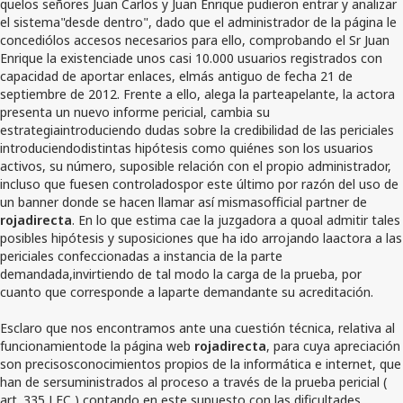
quelos señores Juan Carlos y Juan Enrique pudieron entrar y analizar
el sistema"desde dentro", dado que el administrador de la página le
concediólos accesos necesarios para ello, comprobando el Sr Juan
Enrique la existenciade unos casi 10.000 usuarios registrados con
capacidad de aportar enlaces, elmás antiguo de fecha 21 de
septiembre de 2012. Frente a ello, alega la parteapelante, la actora
presenta un nuevo informe pericial, cambia su
estrategiaintroduciendo dudas sobre la credibilidad de las periciales
introduciendodistintas hipótesis como quiénes son los usuarios
activos, su número, suposible relación con el propio administrador,
incluso que fuesen controladospor este último por razón del uso de
un banner donde se hacen llamar así mismasofficial partner de
rojadirecta
. En lo que estima cae la juzgadora a quoal admitir tales
posibles hipótesis y suposiciones que ha ido arrojando laactora a las
periciales confeccionadas a instancia de la parte
demandada,invirtiendo de tal modo la carga de la prueba, por
cuanto que corresponde a laparte demandante su acreditación.
Esclaro que nos encontramos ante una cuestión técnica, relativa al
funcionamientode la página web
rojadirecta
, para cuya apreciación
son precisosconocimientos propios de la informática e internet, que
han de sersuministrados al proceso a través de la prueba pericial (
art. 335 LEC ),contando en este supuesto con las dificultades