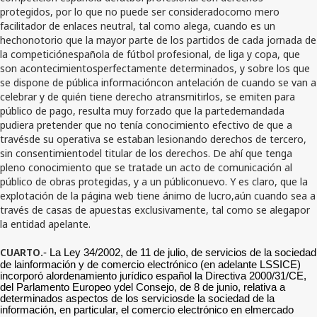
protegidos, por lo que no puede ser consideradocomo mero
facilitador de enlaces neutral, tal como alega, cuando es un
hechonotorio que la mayor parte de los partidos de cada jornada de
la competiciónespañola de fútbol profesional, de liga y copa, que
son acontecimientosperfectamente determinados, y sobre los que
se dispone de pública informacióncon antelación de cuando se van a
celebrar y de quién tiene derecho atransmitirlos, se emiten para
público de pago, resulta muy forzado que la partedemandada
pudiera pretender que no tenía conocimiento efectivo de que a
travésde su operativa se estaban lesionando derechos de tercero,
sin consentimientodel titular de los derechos. De ahí que tenga
pleno conocimiento que se tratade un acto de comunicación al
público de obras protegidas, y a un públiconuevo. Y es claro, que la
explotación de la página web tiene ánimo de lucro,aún cuando sea a
través de casas de apuestas exclusivamente, tal como se alegapor
la entidad apelante.
CUARTO
.- La Ley 34/2002, de 11 de julio, de servicios de la sociedad
de lainformación y de comercio electrónico (en adelante LSSICE)
incorporó alordenamiento jurídico español la Directiva 2000/31/CE,
del Parlamento Europeo ydel Consejo, de 8 de junio, relativa a
determinados aspectos de los serviciosde la sociedad de la
información, en particular, el comercio electrónico en elmercado