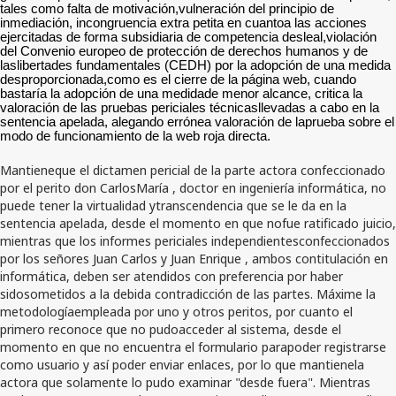
tales como falta de motivación,vulneración del principio de
inmediación, incongruencia extra petita en cuantoa las acciones
ejercitadas de forma subsidiaria de competencia desleal,violación
del Convenio europeo de protección de derechos humanos y de
laslibertades fundamentales (CEDH) por la adopción de una medida
desproporcionada,como es el cierre de la página web, cuando
bastaría la adopción de una medidade menor alcance, critica la
valoración de las pruebas periciales técnicasllevadas a cabo en la
sentencia apelada, alegando errónea valoración de laprueba sobre el
modo de funcionamiento de la web roja directa.
Mantieneque el dictamen pericial de la parte actora confeccionado
por el perito don CarlosMaría , doctor en ingeniería informática, no
puede tener la virtualidad ytranscendencia que se le da en la
sentencia apelada, desde el momento en que nofue ratificado juicio,
mientras que los informes periciales independientesconfeccionados
por los señores Juan Carlos y Juan Enrique , ambos contitulación en
informática, deben ser atendidos con preferencia por haber
sidosometidos a la debida contradicción de las partes. Máxime la
metodologíaempleada por uno y otros peritos, por cuanto el
primero reconoce que no pudoacceder al sistema, desde el
momento en que no encuentra el formulario parapoder registrarse
como usuario y así poder enviar enlaces, por lo que mantienela
actora que solamente lo pudo examinar "desde fuera". Mientras