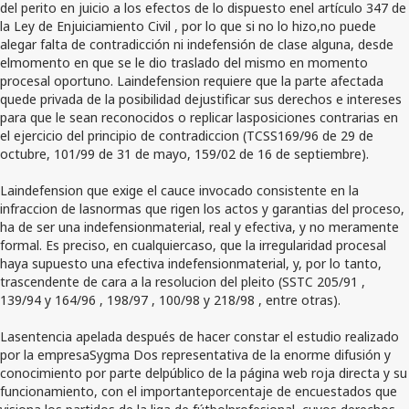
del perito en juicio a los efectos de lo dispuesto enel artículo 347 de
la Ley de Enjuiciamiento Civil , por lo que si no lo hizo,no puede
alegar falta de contradicción ni indefensión de clase alguna, desde
elmomento en que se le dio traslado del mismo en momento
procesal oportuno. Laindefension requiere que la parte afectada
quede privada de la posibilidad dejustificar sus derechos e intereses
para que le sean reconocidos o replicar lasposiciones contrarias en
el ejercicio del principio de contradiccion (TCSS169/96 de 29 de
octubre, 101/99 de 31 de mayo, 159/02 de 16 de septiembre).
Laindefension que exige el cauce invocado consistente en la
infraccion de lasnormas que rigen los actos y garantias del proceso,
ha de ser una indefensionmaterial, real y efectiva, y no meramente
formal. Es preciso, en cualquiercaso, que la irregularidad procesal
haya supuesto una efectiva indefensionmaterial, y, por lo tanto,
trascendente de cara a la resolucion del pleito (SSTC 205/91 ,
139/94 y 164/96 , 198/97 , 100/98 y 218/98 , entre otras).
Lasentencia apelada después de hacer constar el estudio realizado
por la empresaSygma Dos representativa de la enorme difusión y
conocimiento por parte delpúblico de la página web roja directa y su
funcionamiento, con el importanteporcentaje de encuestados que
visiona los partidos de la liga de fútbolprofesional, cuyos derechos