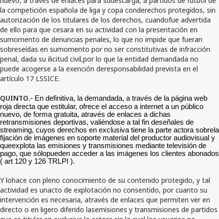
la competición española de liga y copa conderechos protegidos, sin
autorización de los titulares de los derechos, cuandofue advertida
de ello para que cesara en su actividad con la presentación en
sumomento de denuncias penales, lo que no impide que fueran
sobreseídas en sumomento por no ser constitutivas de infracción
penal, dada su ilicitud civil,por lo que la entidad demandada no
puede acogerse a la exención deresponsabilidad prevista en el
artículo 17 LSSICE.
QUINTO
.- En definitiva, la demandada, a través de la página web
roja directa que estitular, ofrece el acceso a internet a un público
nuevo, de forma gratuita, através de enlaces a dichas
retransmisiones deportivas, valiéndose a tal fin deseñales de
streaming, cuyos derechos en exclusiva tiene la parte actora sobrela
fijación de imágenes en soporte material del productor audiovisual y
queexplota las emisiones y transmisiones mediante televisión de
pago, que sólopueden acceder a las imágenes los clientes abonados
( art 120 y 126 TRLPI ).
Y lohace con pleno conocimiento de su contenido protegido, y tal
actividad es unacto de explotación no consentido, por cuanto su
intervención es necesaria, através de enlaces que permiten ver en
directo o en ligero diferido lasemisiones y transmisiones de partidos
que es titular en exclusiva la actora,sin la cual los usuarios no