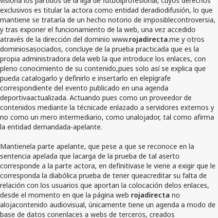
exclusivos es titular la actora como entidad deradiodifusión, lo que
mantiene se trataría de un hecho notorio de imposiblecontroversia,
y tras exponer el funcionamiento de la web, una vez accedido
através de la dirección del dominio www.
rojadirecta
.me y otros
dominiosasociados, concluye de la prueba practicada que es la
propia administradora dela web la que introduce los enlaces, con
pleno conocimiento de su contenido,pues solo así se explica que
pueda catalogarlo y definirlo e insertarlo en elepígrafe
correspondiente del evento publicado en una agenda
deportivaactualizada. Actuando pues como un proveedor de
contenidos mediante la técnicade enlazado a servidores externos y
no como un mero intermediario, como unalojador, tal como afirma
la entidad demandada-apelante.
Mantienela parte apelante, que pese a que se reconoce en la
sentencia apelada que lacarga de la prueba de tal aserto
corresponde a la parte actora, en definitivase le viene a exigir que le
corresponda la diabólica prueba de tener queacreditar su falta de
relación con los usuarios que aportan la colocación delos enlaces,
desde el momento en que la página web
rojadirecta
no
alojacontenido audiovisual, únicamente tiene un agenda a modo de
base de datos conenlaces a webs de terceros, creados