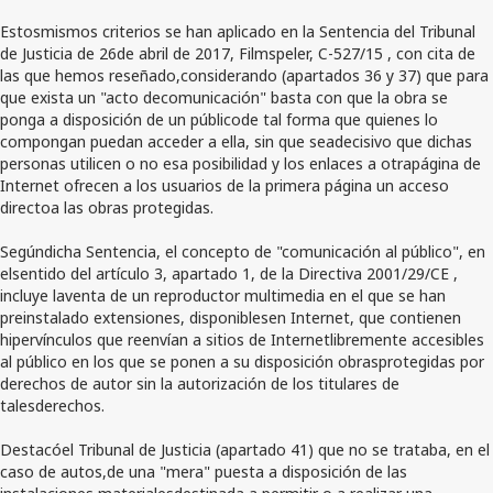
Estosmismos criterios se han aplicado en la Sentencia del Tribunal
de Justicia de 26de abril de 2017, Filmspeler, C-527/15 , con cita de
las que hemos reseñado,considerando (apartados 36 y 37) que para
que exista un "acto decomunicación" basta con que la obra se
ponga a disposición de un públicode tal forma que quienes lo
compongan puedan acceder a ella, sin que seadecisivo que dichas
personas utilicen o no esa posibilidad y los enlaces a otrapágina de
Internet ofrecen a los usuarios de la primera página un acceso
directoa las obras protegidas.
Segúndicha Sentencia, el concepto de "comunicación al público", en
elsentido del artículo 3, apartado 1, de la Directiva 2001/29/CE ,
incluye laventa de un reproductor multimedia en el que se han
preinstalado extensiones, disponiblesen Internet, que contienen
hipervínculos que reenvían a sitios de Internetlibremente accesibles
al público en los que se ponen a su disposición obrasprotegidas por
derechos de autor sin la autorización de los titulares de
talesderechos.
Destacóel Tribunal de Justicia (apartado 41) que no se trataba, en el
caso de autos,de una "mera" puesta a disposición de las
instalaciones materialesdestinada a permitir o a realizar una