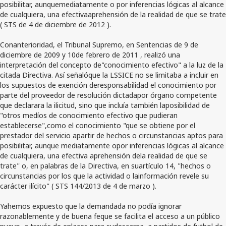
posibilitar, aunquemediatamente o por inferencias lógicas al alcance
de cualquiera, una efectivaaprehensión de la realidad de que se trate
( STS de 4 de diciembre de 2012 ).
Conanterioridad, el Tribunal Supremo, en Sentencias de 9 de
diciembre de 2009 y 10de febrero de 2011 , realizó una
interpretación del concepto de"conocimiento efectivo" a la luz de la
citada Directiva. Así señalóque la LSSICE no se limitaba a incluir en
los supuestos de exención deresponsabilidad el conocimiento por
parte del proveedor de resolución dictadapor órgano competente
que declarara la ilicitud, sino que incluía también laposibilidad de
"otros medíos de conocimiento efectivo que pudieran
establecerse",como el conocimiento "que se obtiene por el
prestador del servicio apartir de hechos o circunstancias aptos para
posibilitar, aunque mediatamente opor inferencias lógicas al alcance
de cualquiera, una efectiva aprehensión dela realidad de que se
trate" o, en palabras de la Directiva, en suartículo 14, "hechos o
circunstancias por los que la actividad o lainformación revele su
carácter ilícito" ( STS 144/2013 de 4 de marzo ).
Yahemos expuesto que la demandada no podía ignorar
razonablemente y de buena feque se facilita el acceso a un público
nuevo, a través de enlaces para sudescarga, a partidos de futbol de