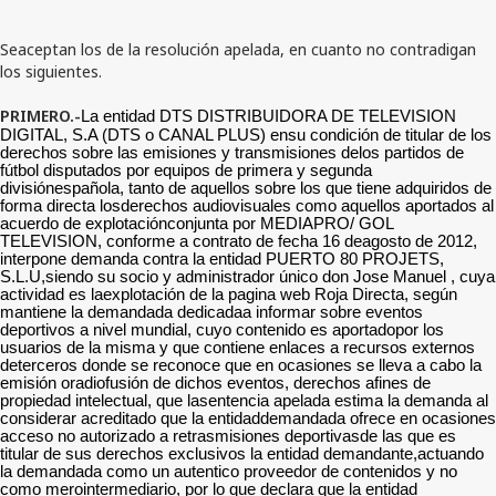
Seaceptan los de la resolución apelada, en cuanto no contradigan
los siguientes.
PRIMERO.-
La entidad DTS DISTRIBUIDORA DE TELEVISION
DIGITAL, S.A (DTS o CANAL PLUS) ensu condición de titular de los
derechos sobre las emisiones y transmisiones delos partidos de
fútbol disputados por equipos de primera y segunda
divisiónespañola, tanto de aquellos sobre los que tiene adquiridos de
forma directa losderechos audiovisuales como aquellos aportados al
acuerdo de explotaciónconjunta por MEDIAPRO/ GOL
TELEVISION, conforme a contrato de fecha 16 deagosto de 2012,
interpone demanda contra la entidad PUERTO 80 PROJETS,
S.L.U,siendo su socio y administrador único don Jose Manuel , cuya
actividad es laexplotación de la pagina web Roja Directa, según
mantiene la demandada dedicadaa informar sobre eventos
deportivos a nivel mundial, cuyo contenido es aportadopor los
usuarios de la misma y que contiene enlaces a recursos externos
deterceros donde se reconoce que en ocasiones se lleva a cabo la
emisión oradiofusión de dichos eventos, derechos afines de
propiedad intelectual, que lasentencia apelada estima la demanda al
considerar acreditado que la entidaddemandada ofrece en ocasiones
acceso no autorizado a retrasmisiones deportivasde las que es
titular de sus derechos exclusivos la entidad demandante,actuando
la demandada como un autentico proveedor de contenidos y no
como merointermediario, por lo que declara que la entidad