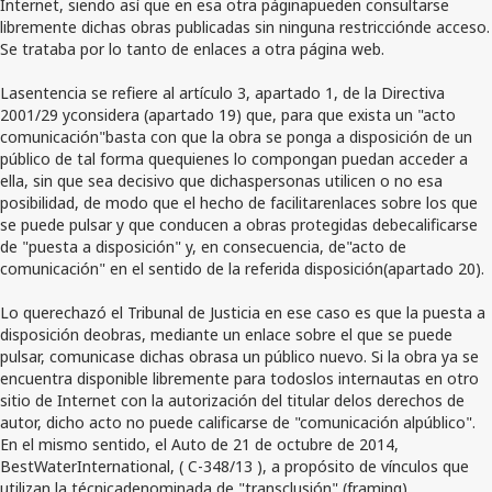
Internet, siendo así que en esa otra páginapueden consultarse
libremente dichas obras publicadas sin ninguna restricciónde acceso.
Se trataba por lo tanto de enlaces a otra página web.
Lasentencia se refiere al artículo 3, apartado 1, de la Directiva
2001/29 yconsidera (apartado 19) que, para que exista un "acto
comunicación"basta con que la obra se ponga a disposición de un
público de tal forma quequienes lo compongan puedan acceder a
ella, sin que sea decisivo que dichaspersonas utilicen o no esa
posibilidad, de modo que el hecho de facilitarenlaces sobre los que
se puede pulsar y que conducen a obras protegidas debecalificarse
de "puesta a disposición" y, en consecuencia, de"acto de
comunicación" en el sentido de la referida disposición(apartado 20).
Lo querechazó el Tribunal de Justicia en ese caso es que la puesta a
disposición deobras, mediante un enlace sobre el que se puede
pulsar, comunicase dichas obrasa un público nuevo. Si la obra ya se
encuentra disponible libremente para todoslos internautas en otro
sitio de Internet con la autorización del titular delos derechos de
autor, dicho acto no puede calificarse de "comunicación alpúblico".
En el mismo sentido, el Auto de 21 de octubre de 2014,
BestWaterInternational, ( C-348/13 ), a propósito de vínculos que
utilizan la técnicadenominada de "transclusión" (framing).