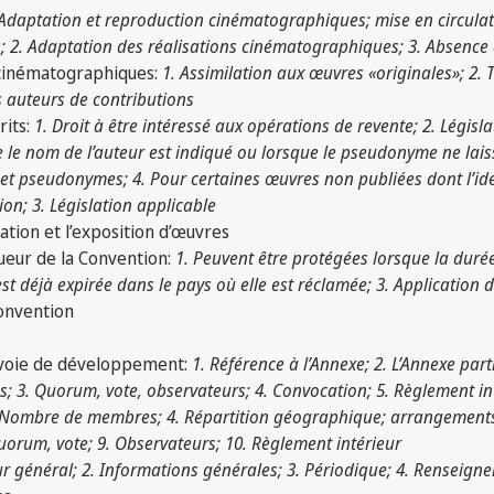
 Adaptation et reproduction cinématographiques; mise en circulati
; 2. Adaptation des réalisations cinématographiques; 3. Absence 
 cinématographiques:
1. Assimilation aux œuvres «originales»; 2. T
s auteurs de contributions
rits:
1. Droit à être intéressé aux opérations de revente; 2. Législ
e le nom de l’auteur est indiqué ou lorsque le pseudonyme ne laiss
 pseudonymes; 4. Pour certaines œuvres non publiées dont l’iden
tion; 3. Législation applicable
tation et l’exposition d’œuvres
ueur de la Convention:
1. Peuvent être protégées lorsque la durée
t déjà expirée dans le pays où elle est réclamée; 3. Application de
Convention
n voie de développement:
1. Référence à l’Annexe; 2. L’Annexe part
es; 3. Quorum, vote, observateurs; 4. Convocation; 5. Règlement in
. Nombre de membres; 4. Répartition géographique; arrangements par
Quorum, vote; 9. Observateurs; 10. Règlement intérieur
r général; 2. Informations générales; 3. Périodique; 4. Renseignem