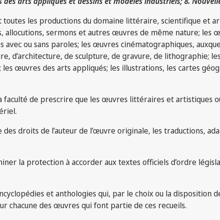
 des arts appliqués et dessins et modèles industriels; 8. Nouvell
toutes les productions du domaine littéraire, scientifique et ar
ences, allocutions, sermons et autres œuvres de même nature; le
s avec ou sans paroles; les œuvres cinématographiques, auxque
e, d’architecture, de sculpture, de gravure, de lithographie; l
 œuvres des arts appliqués; les illustrations, les cartes géogra
a faculté de prescrire que les œuvres littéraires et artistiques 
riel.
des droits de l’auteur de l’œuvre originale, les traductions, 
er la protection à accorder aux textes officiels d’ordre législatif
 encyclopédies et anthologies qui, par le choix ou la disposition 
ur chacune des œuvres qui font partie de ces recueils.