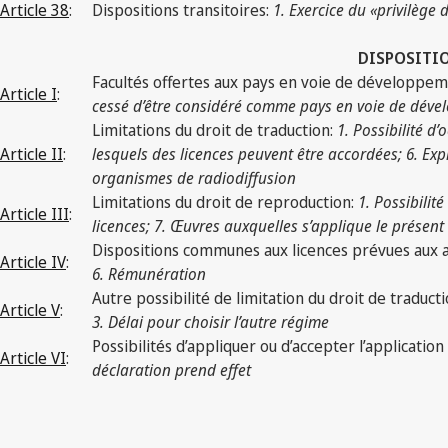
Article 38
:
Dispositions transitoires:
1. Exercice du «privilège
DISPOSITIO
Facultés offertes aux pays en voie de développe
Article I
:
cessé d’être considéré comme pays en voie de dévelop
Limitations du droit de traduction:
1. Possibilité d
Article II
:
lesquels des licences peuvent être accordées; 6. Expi
organismes de radiodiffusion
Limitations du droit de reproduction:
1. Possibilit
Article III
:
licences; 7. Œuvres auxquelles s’applique le présent 
Dispositions communes aux licences prévues aux art
Article IV
:
6. Rémunération
Autre possibilité de limitation du droit de traduct
Article V
:
3. Délai pour choisir l’autre régime
Possibilités d’appliquer ou d’accepter l’applicatio
Article VI
:
déclaration prend effet