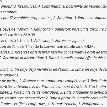
es
s Unions; 3. Ressources; 4. Contributions; possibilité de reconduc
es comptes
s par l’Assemblée; propositions; 2. Adoption; 3. Entrée en vigueur
s pays de l’Union:
1. Ratification, adhésion; possibilité d’exclure 
ur des articles 22 à 38
rangers à l’Union:
1. Adhésion; 2. Entrée en vigueur
ation de l’article 14.2) de la Convention établissant l’OMPI
éserves; 2. Réserves antérieures; réserve concernant le droit de tra
2. Retrait de la déclaration; 3. Date à laquelle prend effet la décl
urs:
1. Entre pays déjà membres de l’Union; 2. Entre un pays dev
es relations
de Justice; 2. Réserve concernant cette compétence; 3. Retrait de
es Actes antérieurs; 2. Du Protocole annexé à l’Acte de Stockholm
imitée; 2. Possibilité de dénonciation; 3. Date à laquelle la dénonc
er les mesures nécessaires; 2. Date à partir de laquelle cette obli
. Copies certifiées conformes; 4. Enregistrement; 5. Notifications