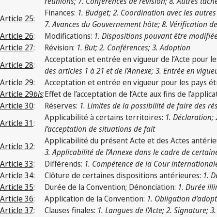
réunions; 7. Conférences de révision; 8. Autres tâch
Finances:
1. Budget; 2. Coordination avec les autre
Article 25
:
7. Avances du Gouvernement hôte; 8. Vérification d
Article 26
:
Modifications:
1. Dispositions pouvant être modifiée
Article 27
:
Révision:
1. But; 2. Conférences; 3. Adoption
Acceptation et entrée en vigueur de l’Acte pour le
Article 28
:
des articles 1 à 21 et de l’Annexe; 3. Entrée en vigue
Article 29
:
Acceptation et entrée en vigueur pour les pays ét
Article 29
bis
:
Effet de l’acceptation de l’Acte aux fins de l’applic
Article 30
:
Réserves:
1. Limites de la possibilité de faire des r
Applicabilité à certains territoires:
1. Déclaration; 
Article 31
:
l’acceptation de situations de fait
Applicabilité du présent Acte et des Actes antérie
Article 32
:
3. Applicabilité de l’Annexe dans le cadre de certain
Article 33
:
Différends:
1. Compétence de la Cour internationale 
Article 34
:
Clôture de certaines dispositions antérieures:
1. D
Article 35
:
Durée de la Convention; Dénonciation:
1. Durée ill
Article 36
:
Application de la Convention:
1. Obligation d’adopt
Article 37
:
Clauses finales:
1. Langues de l’Acte; 2. Signature; 3