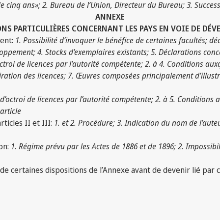
 de cinq ans»; 2. Bureau de l’Union, Directeur du Bureau; 3. Succe
ANNEXE
NS PARTICULIÈRES CONCERNANT LES PAYS EN VOIE DE DÉ
ment:
1. Possibilité d’invoquer le bénéfice de certaines facultés; dé
pement; 4. Stocks d’exemplaires existants; 5. Déclarations concern
’octroi de licences par l’autorité compétente; 2. à 4. Conditions a
ration des licences; 7. Œuvres composées principalement d’illustra
é d’octroi de licences par l’autorité compétente; 2. à 5. Conditions
article
icles II et III:
1. et 2. Procédure; 3. Indication du nom de l’auteu
ion:
1. Régime prévu par les Actes de 1886 et de 1896; 2. Impossibili
n de certaines dispositions de l’Annexe avant de devenir lié par