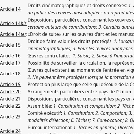
Droits cinématographiques et droits connexes:
1.
Article 14
:
au public des œuvres ainsi adaptées ou reproduites
Dispositions particulières concernant les œuvres
Article 14
bis
:
certains auteurs de contributions; 3. Certains autre
Article 14
ter
:
«Droit de suite» sur les œuvres d’art et les manusc
Droit de faire valoir les droits protégés:
1. Lorsqu
Article 15
:
cinématographiques; 3. Pour les œuvres anonymes et
Article 16
:
Œuvres contrefaites:
1. Saisie; 2. Saisie à l’importa
Article 17
:
Possibilité de surveiller la circulation, la représen
Œuvres qui existent au moment de l’entrée en vig
Article 18
:
2. Ne peuvent être protégées lorsque la protection es
Article 19
:
Protection plus large que celle qui découle de la 
Article 20
:
Arrangements particuliers entre pays de l’Union
Article 21
:
Dispositions particulières concernant les pays e
Article 22
:
Assemblée:
1. Constitution et composition; 2. Tâch
Comité exécutif:
1. Constitution; 2. Composition; 3
Article 23
:
modalités d’élection; 6. Tâches; 7. Convocation; 8. 
Bureau international:
1. Tâches en général, Directeu
Article 24
: