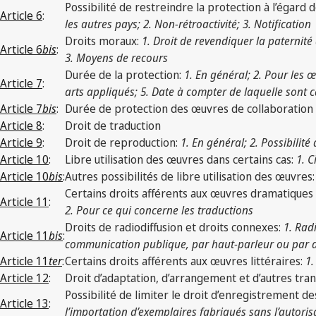
Possibilité de restreindre la protection à l’égard
Article 6
:
les autres pays; 2. Non-rétroactivité; 3. Notification
Droits moraux:
1. Droit de revendiquer la paternité 
Article 6
bis
:
3. Moyens de recours
Durée de la protection:
1. En général; 2. Pour les
Article 7
:
arts appliqués; 5. Date à compter de laquelle sont c
Article 7
bis
:
Durée de protection des œuvres de collaboration
Article 8
:
Droit de traduction
Article 9
:
Droit de reproduction:
1. En général; 2. Possibilité
Article 10
:
Libre utilisation des œuvres dans certains cas:
1. C
Article 10
bis
:
Autres possibilités de libre utilisation des œuvres
Certains droits afférents aux œuvres dramatiques 
Article 11
:
2. Pour ce qui concerne les traductions
Droits de radiodiffusion et droits connexes:
1. Rad
Article 11
bis
:
communication publique, par haut-parleur ou par d’
Article 11
ter
:
Certains droits afférents aux œuvres littéraires:
1.
Article 12
:
Droit d’adaptation, d’arrangement et d’autres tra
Possibilité de limiter le droit d’enregistrement 
Article 13
:
l’importation d’exemplaires fabriqués sans l’autoris