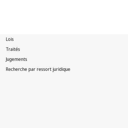
Zimbabwe