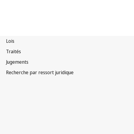
Zimbabwe