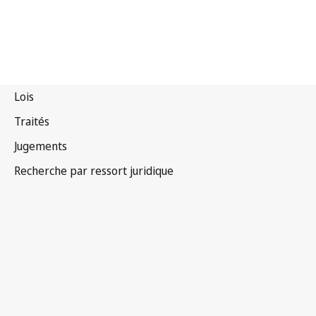
Nigéria
Texte remplacé.
Accéder à la dernière version dans WIPO
Lex