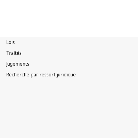
Mongolie
Version la plus récente dans WIPO Lex
Ce texte a été modifié
et une version consolidée n'est pas encore disponible dans
WIPO Lex
Voir
Textes connexe(s) / est modifié(e) par
ci-