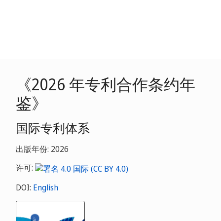
《2026 年专利合作条约年
鉴》
国际专利体系
出版年份: 2026
许可:
DOI:
English