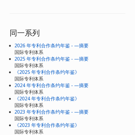
同一系列
2026 年专利合作条约年鉴 - —摘要
国际专利体系
2025 年专利合作条约年鉴 - —摘要
国际专利体系
《2025 年专利合作条约年鉴》
国际专利体系
2024 年专利合作条约年鉴 - —摘要
国际专利体系
《2024 年专利合作条约年鉴》
国际专利体系
2023 年专利合作条约年鉴 - —摘要
国际专利体系
《2023 年专利合作条约年鉴》
国际专利体系