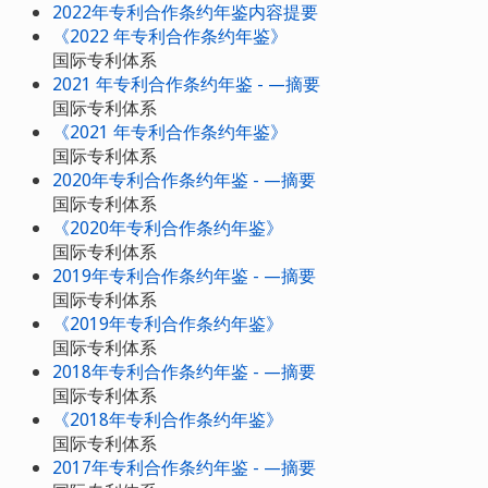
2022年专利合作条约年鉴内容提要
《2022 年专利合作条约年鉴》
国际专利体系
2021 年专利合作条约年鉴 - —摘要
国际专利体系
《2021 年专利合作条约年鉴》
国际专利体系
2020年专利合作条约年鉴 - —摘要
国际专利体系
《2020年专利合作条约年鉴》
国际专利体系
2019年专利合作条约年鉴 - —摘要
国际专利体系
《2019年专利合作条约年鉴》
国际专利体系
2018年专利合作条约年鉴 - —摘要
国际专利体系
《2018年专利合作条约年鉴》
国际专利体系
2017年专利合作条约年鉴 - —摘要