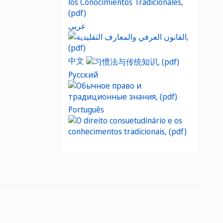
عربي
中文
Русский
Português