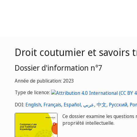
Droit coutumier et savoirs t
Dossier d'information n°7
Année de publication: 2023
Type de licence:
DOI:
English
,
Français
,
Español
,
عربي
,
中文
,
Русский
,
Por
Ce dossier examine les questions re
propriété intellectuelle.