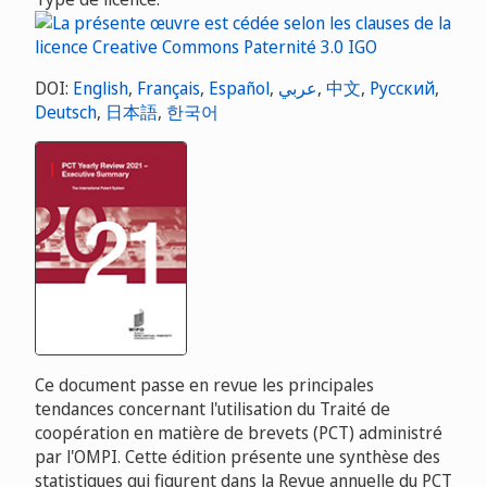
DOI:
English
,
Français
,
Español
,
عربي
,
中文
,
Русский
,
Deutsch
,
日本語
,
한국어
Ce document passe en revue les principales
tendances concernant l'utilisation du Traité de
coopération en matière de brevets (PCT) administré
par l'OMPI. Cette édition présente une synthèse des
statistiques qui figurent dans la Revue annuelle du PCT