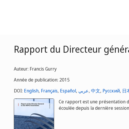
Rapport du Directeur génér
Auteur: Francis Gurry
Année de publication: 2015
DOI:
English
,
Français
,
Español
,
عربي
,
中文
,
Русский
,
日
Ce rapport est une présentation du
écoulée depuis la dernière sessi