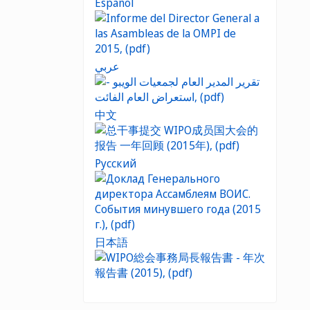
Español
عربي
中文
Русский
日本語