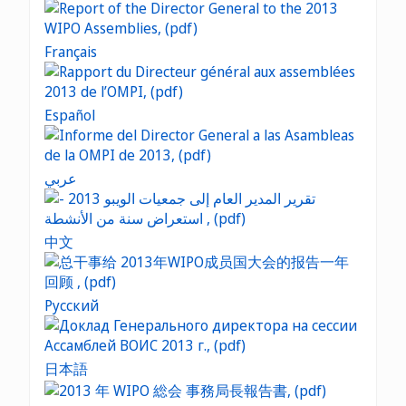
Français
Español
عربي
中文
Русский
日本語