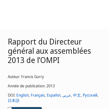
Rapport du Directeur
général aux assemblées
2013 de l’OMPI
Auteur: Francis Gurry
Année de publication: 2013
DOI:
English
,
Français
,
Español
,
عربي
,
中文
,
Русский
,
日本語