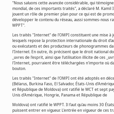
"Nous saluons cette avancée considérable, qui témoigne 
mondial, de ces importants traités", a déclaré M. Kamil I
jouent un rôle de premier plan pour ce qui est de promouv
développer le contenu du réseau, aussi sommes-nous ravis
WPPT".
Les traités "Internet" de l'OMPI constituent une mise à 
lesquels repose la protection internationale du droit d'a
ou exécutants et des producteurs de phonogrammes dans
l'Internet. En outre, ils précisent que le droit national 
_uvres de l'esprit, ainsi que l'utilisation illicite de ces 
l'Internet, pourraient être téléchargées n'importe où d
bouton.
Les traités "Internet" de l'OMPI ont été adoptés en déc
(Bélarus, Burkina Faso, El Salvador, États-Unis d'Amériq
et République de Moldova) ont ratifié le WCT et sept pays
Unis d'Amérique, Hongrie, Panama et République de
Moldova) ont ratifié le WPPT. Il faut qu'au moins 30 État
puissent entrer en vigueur. L'entrée en vigueur de ces tra