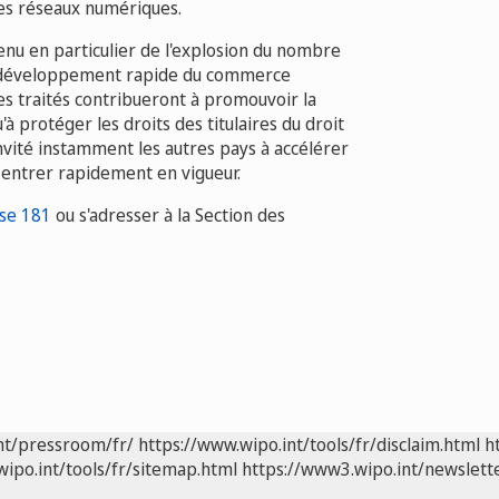
les réseaux numériques.
tenu en particulier de l'explosion du nombre
 du développement rapide du commerce
Ces traités contribueront à promouvoir la
u'à protéger les droits des titulaires du droit
invité instamment les autres pays à accélérer
nt entrer rapidement en vigueur.
se 181
ou s'adresser à la Section des
nt/pressroom/fr/
https://www.wipo.int/tools/fr/disclaim.html
h
wipo.int/tools/fr/sitemap.html
https://www3.wipo.int/newslette