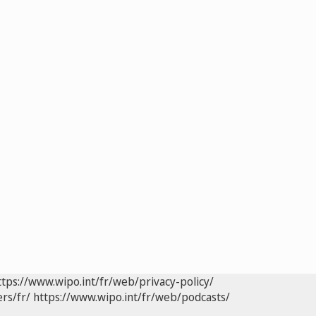
ttps://www.wipo.int/fr/web/privacy-policy/
rs/fr/
https://www.wipo.int/fr/web/podcasts/