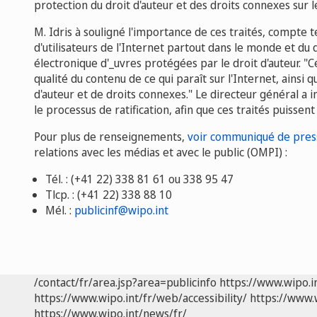
protection du droit d'auteur et des droits connexes sur 
M. Idris à souligné l'importance de ces traités, compte 
d'utilisateurs de l'Internet partout dans le monde et
électronique d'_uvres protégées par le droit d'auteur. "
qualité du contenu de ce qui paraît sur l'Internet, ainsi q
d'auteur et de droits connexes." Le directeur général a 
le processus de ratification, afin que ces traités puisse
Pour plus de renseignements,
voir communiqué de pres
relations avec les médias et avec le public (OMPI) :
Tél. : (+41 22) 338 81 61 ou 338 95 47
Tlcp. : (+41 22) 338 88 10
Mél. :
publicinf@wipo.int
/contact/fr/area.jsp?area=publicinfo
https://www.wipo.i
https://www.wipo.int/fr/web/accessibility/
https://www.
https://www.wipo.int/news/fr/