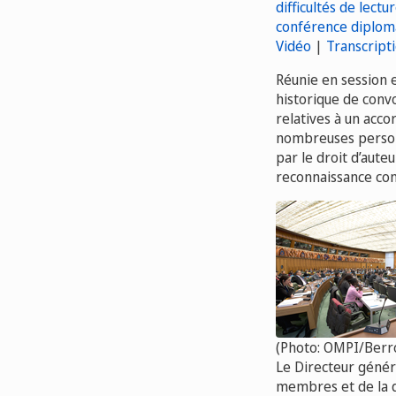
Vidéo
|
Transcript
Réunie en session e
historique de conv
relatives à un acco
nombreuses personn
par le droit d’aute
reconnaissance conc
(Photo: OMPI/Berr
Le Directeur généra
membres et de la d