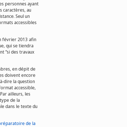
 Les personnes ayant
os caractères, au
stance. Seul un
ormats accessibles
 février 2013 afin
e, qui se tiendra
nt “si des travaux
bres, en dépit de
res doivent encore
à‑dire la question
format accessible,
ar ailleurs, les
type de la
ale dans le texte du
réparatoire de la