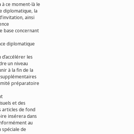
a à ce moment‑là le
e diplomatique, la
’invitation, ainsi
rence
de base concernant
ence diplomatique
 d’accélérer les
ndre un niveau
ir à la fin de la
ux supplémentaires
comité préparatoire
nt
isuels et des
 articles de fond
ire insérera dans
conformément au
 spéciale de