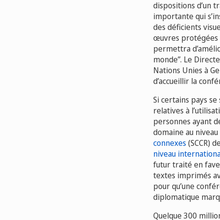
dispositions d’un t
importante qui s’in
des
déficients visu
œuvres protégées par
permettra d’amélio
monde”. Le Directe
Nations Unies à Ge
d’accueillir la con
Si certains pays se
relatives à l’utili
personnes ayant des
domaine au niveau 
connexes
(SCCR) de
niveau internationa
futur traité en fav
textes imprimés av
pour qu’une confér
diplomatique marque
Quelque 300 million