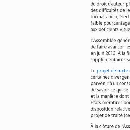
du droit d’auteur p
des difficultés de 
format audio, élec
faible pourcentage
aux déficients visu
L’Assemblée généra
de faire avancer le
en juin 2013. À la 
supplémentaires so
Le
projet de texte 
certaines divergen
parvenir à un conse
de savoir ce qui se
et la manière dont 
États membres doiv
disposition relativ
projet de traité (c
À la clôture de l’