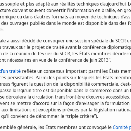
lus souple et plus adapté aux réalités techniques d’aujourd’hui.
lecture doivent souvent convertir l’information en braille, en gr
tronique ou dans d’autres formats au moyen de techniques d’assi
 des ouvrages publiés dans le monde est disponible dans des f
els.
le a aussi décidé de convoquer une session spéciale du SCCR en
s travaux sur le projet de traité avant la conférence diplomatiqu
fin de la réunion de février du SCCR, les États membres décidero
nt nécessaires en vue de la conférence de juin 2013”.
d’un traité
reflète un consensus important parmi les États mem
ces persistantes. Parmi les points sur lesquels les États memb
nsus figurent la question de la disponibilité commerciale, c’est‑
 passe lorsqu’un titre est disponible dans le commerce dans un 
se déroulera la circulation transfrontière d’œuvres accessibles. P
ent se mettre d’accord sur la façon d’envisager la formulation 
e aux limitations et exceptions prévues par la législation nation
e qu’il convient de dénommer le “triple critère”).
Assemblée générale, les États membres ont convoqué le
Comité p