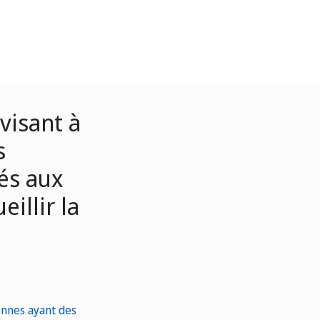
visant à
s
més aux
illir la