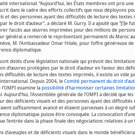
raité international. “Aujourd’hui, les États membres ont pris une
scrit dans le cadre des efforts collectifs que nous déployons pour
els et des personnes ayant des difficultés de lecture des texte
 le droit d’auteur”, a déclaré M. Gurry. Il a ajouté que “[l]e fut
rer l’accès aux œuvres imprimées pour des millions de person
ur général a remercié le représentant permanent du Maroc aup
nève, M. l’Ambassadeur Omar Hilale, pour l’offre généreuse de
férence diplomatique.
 sont dotés d’une législation nationale qui prévoit des limitatio
sation d’œuvres protégées par le droit d’auteur en faveur des
défi
 difficultés de lecture des textes imprimés, il existe un vide ju
international. Depuis 2004, le
Comité permanent du droit d’aute
 l’OMPI examine la
possibilité d’harmoniser certaines limitatio
l
. Aujourd’hui, l’Assemblée générale de l’OMPI a décidé que les 
eur des déficients visuels et des personnes ayant des difficultés
aient suffisamment avancé et étaient parvenues à un degré suf
ence diplomatique puisse être convoquée. La convocation d’un
 l’entrée dans la phase finale des négociations relatives à un t
s d’aveugles et de déficients visuels dans le monde bénéficier