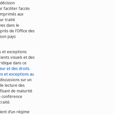
 décision
 faciliter l’accès
s imprimés aux
ur traité
nes dans le
rès de l’Office des
 son pays
ns et exceptions
cients visuels et des
ridique dans ce
ur et des droits
ns et exceptions au
discussions sur un
 de lecture des
fisant de maturité
e conférence
raité.
aient d’un régime