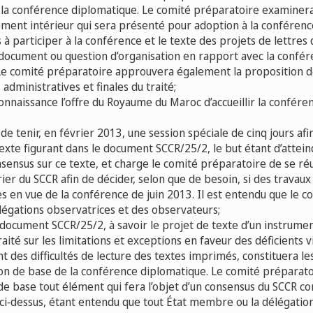
 la conférence diplomatique. Le comité préparatoire examiner
ement intérieur qui sera présenté pour adoption à la conférenc
s à participer à la conférence et le texte des projets de lettres d
 document ou question d’organisation en rapport avec la confé
Le comité préparatoire approuvera également la proposition 
 administratives et finales du traité;
onnaissance l’offre du Royaume du Maroc d’accueillir la confér
de tenir, en février 2013, une session spéciale de cinq jours afin
texte figurant dans le document SCCR/25/2, le but étant d’attei
nsensus sur ce texte, et charge le comité préparatoire de se réun
ier du SCCR afin de décider, selon que de besoin, si des trava
s en vue de la conférence de juin 2013. Il est entendu que le 
légations observatrices et des observateurs;
 document SCCR/25/2, à savoir le projet de texte d’un instrume
raité sur les limitations et exceptions en faveur des déficients v
 des difficultés de lecture des textes imprimés, constituera les
ion de base de la conférence diplomatique. Le comité préparato
 de base tout élément qui fera l’objet d’un consensus du SCCR 
ci‑dessus, étant entendu que tout État membre ou la délégation