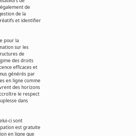
ilisateurs de
t également de
gestion de la
éatifs et identifier
e pour la
mation sur les
ructures de
égime des droits
cence efficaces et
tenus générés par
ences en ligne comme
uvrent des horizons
ccroître le respect
souplesse dans
lui‑ci sont
cipation est gratuite
tion en ligne que