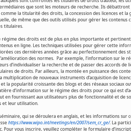
auxquels sont confrontés les titulaires de droits d’auteur, les ut
intermédiaires que sont les moteurs de recherche. Ils débattron
 comme la titularité des droits, la concession des licences et la 
uelle, de même que des outils utilisés pour gérer les contenus cr
s titulaires.
e régime des droits est de plus en plus importante et pertinent
ntenus en ligne. Les techniques utilisées pour gérer cette infor
liorées ces dernières années grâce au perfectionnement des st
’amélioration des normes. Par exemple, l’information sur le r
eurs d’individualiser la recherche et de passer des accords de li
tulaires de droits. Par ailleurs, la montée en puissance des con
, la multiplication de nouveaux instruments d’acquisition de lic
t la popularité croissante des blogs et des réseaux sociaux o
ère d’information sur le régime des droits pour ce qui est d’a
out en fournissant aux utilisateurs plus de fonctionnalité et de 
 et leur utilisation.
inaire, qui se déroulera en anglais, et les informations sur ce
esse
https://www.wipo.int/meetings/en/2007/sem_cr_ge/
. La parti
c. Pour vous inscrire, veuillez compléter le formulaire d’inscrip