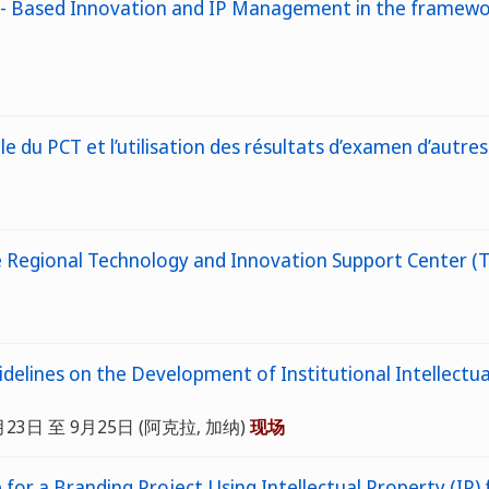
P) - Based Innovation and IP Management in the framew
e du PCT et l’utilisation des résultats d’examen d’autres 
Regional Technology and Innovation Support Center (
lines on the Development of Institutional Intellectual 
月23日 至 9月25日 (阿克拉, 加纳)
现场
for a Branding Project Using Intellectual Property (IP)