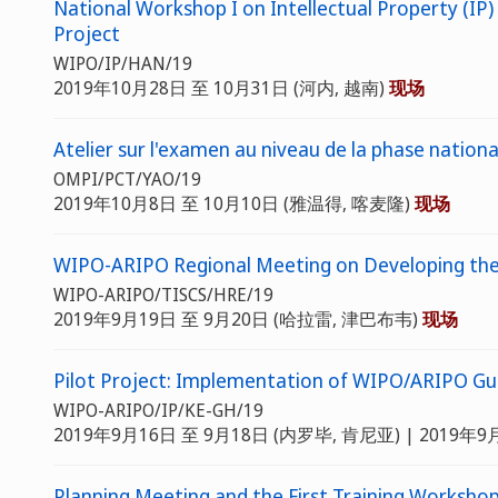
National Workshop I on Intellectual Property (I
Project
WIPO/IP/HAN/19
2019年10月28日 至 10月31日 (河内, 越南)
现场
Atelier sur l'examen au niveau de la phase national
OMPI/PCT/YAO/19
2019年10月8日 至 10月10日 (雅温得, 喀麦隆)
现场
WIPO-ARIPO Regional Meeting on Developing the 
WIPO-ARIPO/TISCS/HRE/19
2019年9月19日 至 9月20日 (哈拉雷, 津巴布韦)
现场
Pilot Project: Implementation of WIPO/ARIPO Guide
WIPO-ARIPO/IP/KE-GH/19
2019年9月16日 至 9月18日 (内罗毕, 肯尼亚) | 2019年9
Planning Meeting and the First Training Workshop 