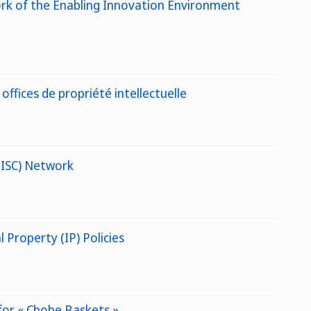
ork of the Enabling Innovation Environment
offices de propriété intellectuelle
TISC) Network
Property (IP) Policies
 for « Chobe Baskets »