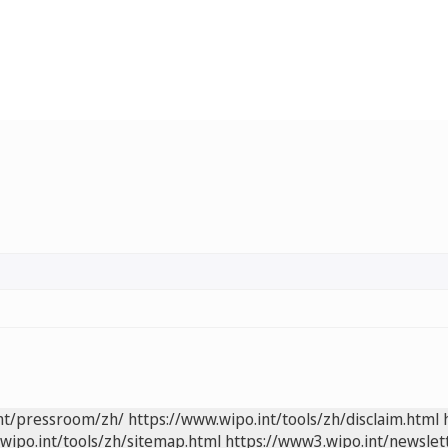
int/pressroom/zh/
https://www.wipo.int/tools/zh/disclaim.html
wipo.int/tools/zh/sitemap.html
https://www3.wipo.int/newslet