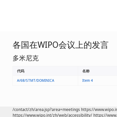
各国在WIPO会议上的发言
多米尼克
代码
名称
A/68/STMT/DOMINICA
Item 4
/contact/zh/area.jsp?area=meetings
https://www.wipo.
https://www.wipo.int/zh/web/accessibility/
https://www.