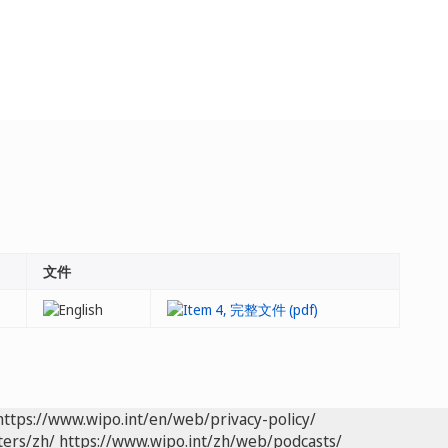
文件
https://www.wipo.int/en/web/privacy-policy/
ters/zh/
https://www.wipo.int/zh/web/podcasts/