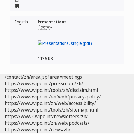
日
期
English
Presentations
完整文件
1136 KB
/contact/zh/area.jsp?area=meetings
https://www.wipo.int/pressroom/zh/
https://www.wipo.int/tools/zh/disclaim.html
https://www.wipo.int/en/web/privacy-policy/
https://www.wipo.int/zh/web/accessibility/
https://www.wipo.int/tools/zh/sitemap.html
https://www3.wipo.int/newsletters/zh/
https://www.wipo.int/zh/web/podcasts/
https://www.wipo.int/news/zh/