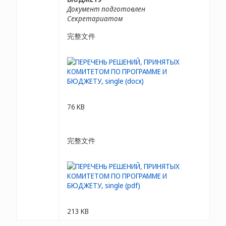
Документ подготовлен
Секретариатом
完整文件
76 KB
完整文件
213 KB