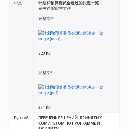
中文
计划和预算委员会通过的决定一览
秘书处编拟的文件
完整文件
223 KB
完整文件
331 KB
Русский
ПЕРЕЧЕНЬ РЕШЕНИЙ, ПРИНЯТЫХ
КОМИТЕТОМ ПО ПРОГРАММЕ И
БЮДЖЕТУ