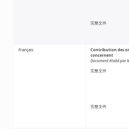
完整文件
Français
Contribution des or
concernent
Document établi par le
完整文件
完整文件