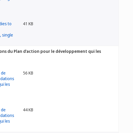
41 KB
ns du Plan d’action pour le développement qui les
56 KB
44 KB