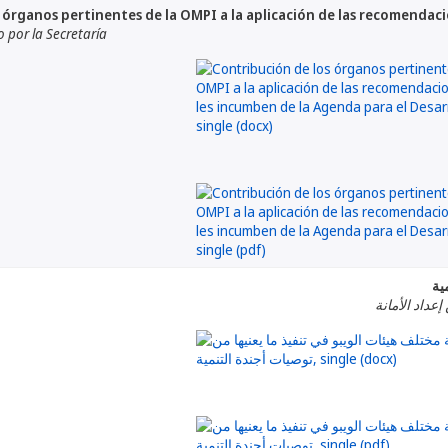
 órganos pertinentes de la OMPI a la aplicación de las recomendaci
por la Secretaría
ية
إعداد الأمانة