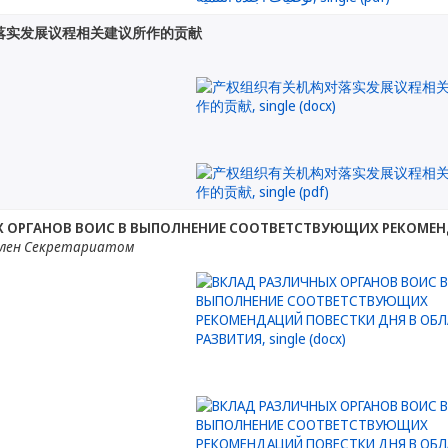
落实发展议程相关建议所作的贡献
 ОРГАНОВ ВОИС В ВЫПОЛНЕНИЕ СООТВЕТСТВУЮЩИХ РЕКОМЕН
лен Секретариатом