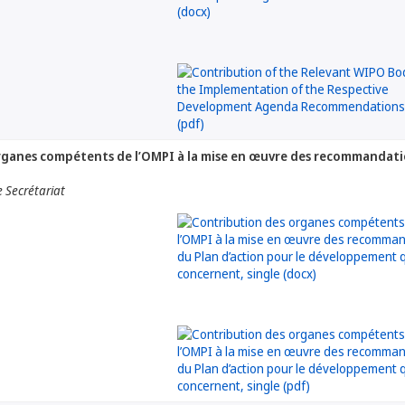
ganes compétents de l’OMPI à la mise en œuvre des recommandatio
 Secrétariat