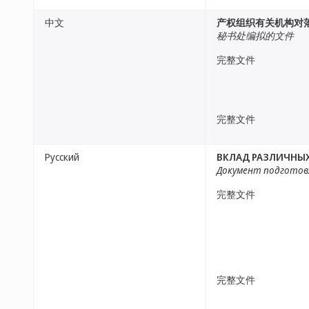
中文
产权组织有关机构对
秘书处编拟的文件
完整文件
完整文件
Русский
ВКЛАД РАЗЛИЧНЫХ
Документ подготов
完整文件
完整文件