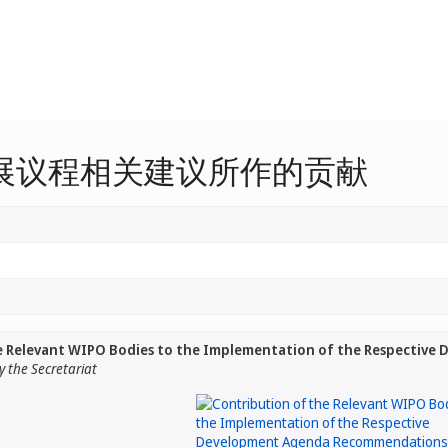
展议程相关建议所作的贡献
e Relevant WIPO Bodies to the Implementation of the Respectiv
 the Secretariat