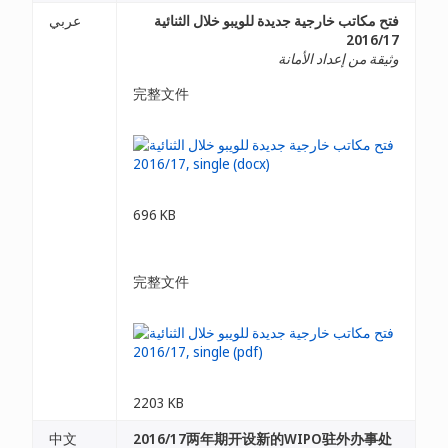
فتح مكاتب خارجية جديدة للويبو خلال الثنائية
عربي
2016/17
وثيقة من إعداد الأمانة
完整文件
696 KB
完整文件
2203 KB
中文
2016/17两年期开设新的WIPO驻外办事处