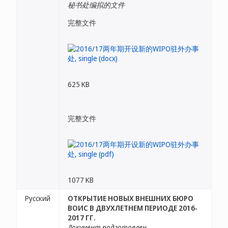
秘书处编拟的文件
完整文件
625 KB
完整文件
1077 KB
Русский
ОТКРЫТИЕ НОВЫХ ВНЕШНИХ БЮРО
ВОИС В ДВУХЛЕТНЕМ ПЕРИОДЕ 2016-
2017 ГГ.
Документ подготовлен