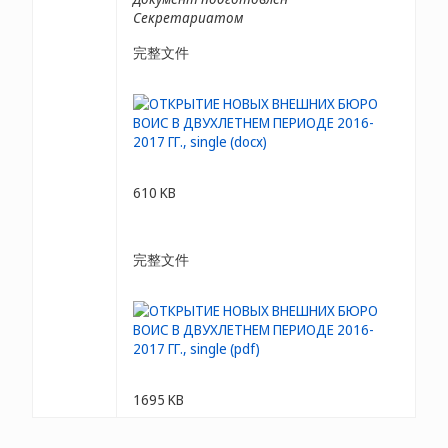
Секретариатом
完整文件
610 KB
完整文件
1695 KB