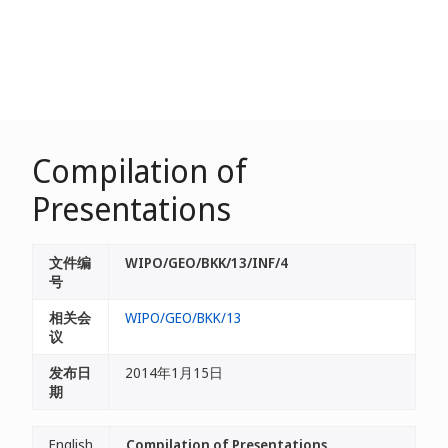
Compilation of
Presentations
文件编
WIPO/GEO/BKK/13/INF/4
号
相关会
WIPO/GEO/BKK/13
议
发布日
2014年1月15日
期
English
Compilation of Presentations