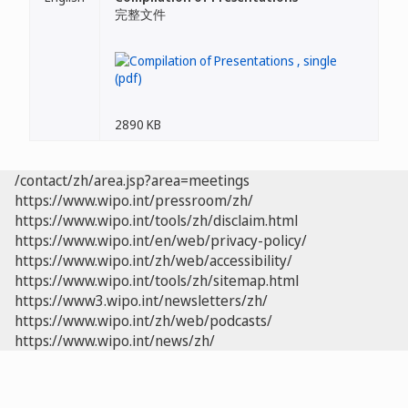
完整文件
2890 KB
/contact/zh/area.jsp?area=meetings
https://www.wipo.int/pressroom/zh/
https://www.wipo.int/tools/zh/disclaim.html
https://www.wipo.int/en/web/privacy-policy/
https://www.wipo.int/zh/web/accessibility/
https://www.wipo.int/tools/zh/sitemap.html
https://www3.wipo.int/newsletters/zh/
https://www.wipo.int/zh/web/podcasts/
https://www.wipo.int/news/zh/