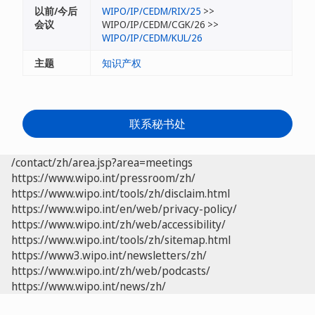
以前/今后
WIPO/IP/CEDM/RIX/25
>>
会议
WIPO/IP/CEDM/CGK/26 >>
WIPO/IP/CEDM/KUL/26
主题
知识产权
联系秘书处
/contact/zh/area.jsp?area=meetings
https://www.wipo.int/pressroom/zh/
https://www.wipo.int/tools/zh/disclaim.html
https://www.wipo.int/en/web/privacy-policy/
https://www.wipo.int/zh/web/accessibility/
https://www.wipo.int/tools/zh/sitemap.html
https://www3.wipo.int/newsletters/zh/
https://www.wipo.int/zh/web/podcasts/
https://www.wipo.int/news/zh/