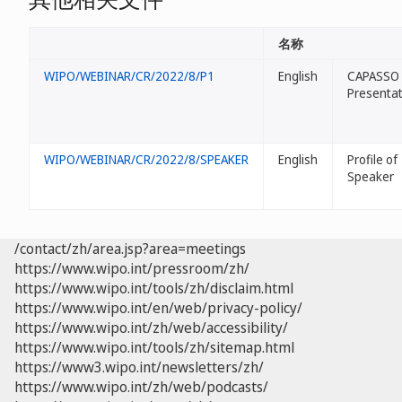
名称
WIPO/WEBINAR/CR/2022/8/P1
English
CAPASSO
Presentat
WIPO/WEBINAR/CR/2022/8/SPEAKER
English
Profile of
Speaker
/contact/zh/area.jsp?area=meetings
https://www.wipo.int/pressroom/zh/
https://www.wipo.int/tools/zh/disclaim.html
https://www.wipo.int/en/web/privacy-policy/
https://www.wipo.int/zh/web/accessibility/
https://www.wipo.int/tools/zh/sitemap.html
https://www3.wipo.int/newsletters/zh/
https://www.wipo.int/zh/web/podcasts/