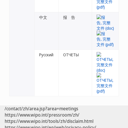
中文
报 告
Русский
ОТЧЕТЫ
/contact/zh/area.jsp?area=meetings
https://www.wipo.int/pressroom/zh/
https://www.wipo.int/tools/zh/disclaim.html
https://www.wipo.int/en/web/privacy-policy/