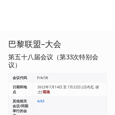
巴黎联盟–大会
第五十八届会议（第33次特别会
议）
会议代码
P/A/58
日期和地
2022年7月14日 至 7月22日 (
日内瓦, 瑞
点
士
)
现场
其他相关
A/63
会议/同期
举行的会