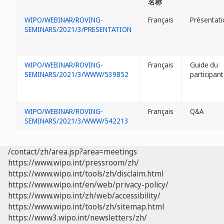
名称
WIPO/WEBINAR/ROVING-
Français
Présentati
SEMINARS/2021/3/PRESENTATION
WIPO/WEBINAR/ROVING-
Français
Guide du
SEMINARS/2021/3/WWW/539852
participant
WIPO/WEBINAR/ROVING-
Français
Q&A
SEMINARS/2021/3/WWW/542213
/contact/zh/area.jsp?area=meetings
https://www.wipo.int/pressroom/zh/
https://www.wipo.int/tools/zh/disclaim.html
https://www.wipo.int/en/web/privacy-policy/
https://www.wipo.int/zh/web/accessibility/
https://www.wipo.int/tools/zh/sitemap.html
https://www3.wipo.int/newsletters/zh/