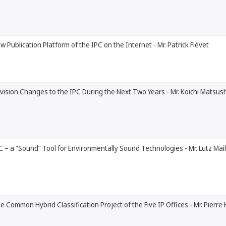
w Publication Platform of the IPC on the Internet - Mr. Patrick Fiévet
vision Changes to the IPC During the Next Two Years - Mr. Koichi Matsus
C – a “Sound” Tool for Environmentally Sound Technologies - Mr. Lutz Mai
e Common Hybrid Classification Project of the Five IP Offices - Mr. Pierre 