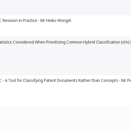
C Revision in Practice - Mr. Heiko Wongel
atistics Considered When Prioritizing Common Hybrid Classification (cHc) 
C - A Tool for Classifying Patent Documents Rather than Concepts - Mr. Pi