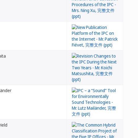
hita
länder
Held