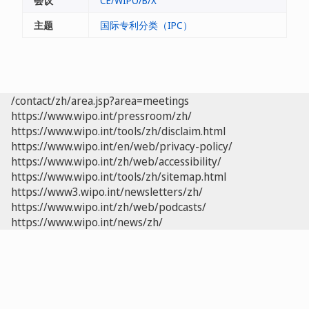
会议
CE/WIPO/B/X
主题
国际专利分类（IPC）
/contact/zh/area.jsp?area=meetings
https://www.wipo.int/pressroom/zh/
https://www.wipo.int/tools/zh/disclaim.html
https://www.wipo.int/en/web/privacy-policy/
https://www.wipo.int/zh/web/accessibility/
https://www.wipo.int/tools/zh/sitemap.html
https://www3.wipo.int/newsletters/zh/
https://www.wipo.int/zh/web/podcasts/
https://www.wipo.int/news/zh/