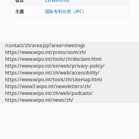
会议
CE/WIPO/VII
主题
国际专利分类（IPC）
/contact/zh/area.jsp?area=meetings
https://www.wipo.int/pressroom/zh/
https://www.wipo.int/tools/zh/disclaim.html
https://www.wipo.int/en/web/privacy-policy/
https://www.wipo.int/zh/web/accessibility/
https://www.wipo.int/tools/zh/sitemap.html
https://www3.wipo.int/newsletters/zh/
https://www.wipo.int/zh/web/podcasts/
https://www.wipo.int/news/zh/