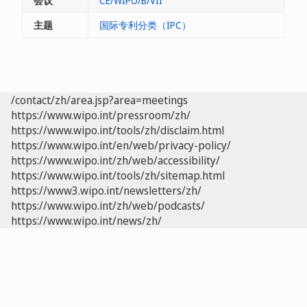
会议
CE/WIPO/B/VII
主题
国际专利分类（IPC）
/contact/zh/area.jsp?area=meetings
https://www.wipo.int/pressroom/zh/
https://www.wipo.int/tools/zh/disclaim.html
https://www.wipo.int/en/web/privacy-policy/
https://www.wipo.int/zh/web/accessibility/
https://www.wipo.int/tools/zh/sitemap.html
https://www3.wipo.int/newsletters/zh/
https://www.wipo.int/zh/web/podcasts/
https://www.wipo.int/news/zh/