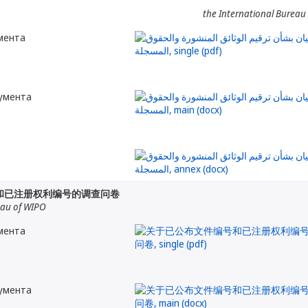
the International Bureau
мента
кумента
和已注册权利编号的调查问卷
eau of WIPO
мента
кумента