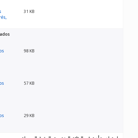
31 KB
rados
98 KB
57 KB
29 KB