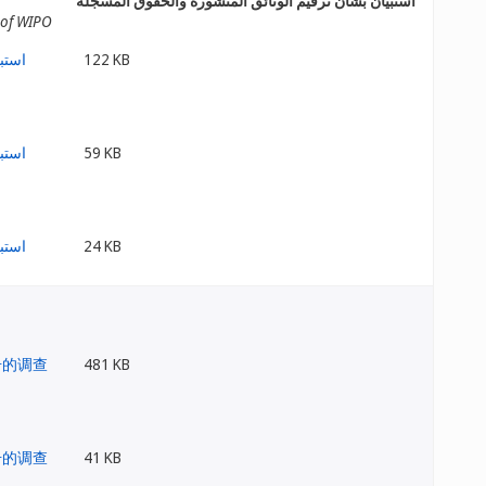
استبيان بشأن ترقيم الوثائق المنشورة والحقوق المسجلة
 of WIPO
122 KB
59 KB
24 KB
481 KB
41 KB