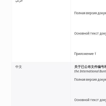
عربي
Полная версия доку
Основной текст до
Приложение 1
中文
关于已公布文件编号
the International Bur
Полная версия доку
Основной текст до