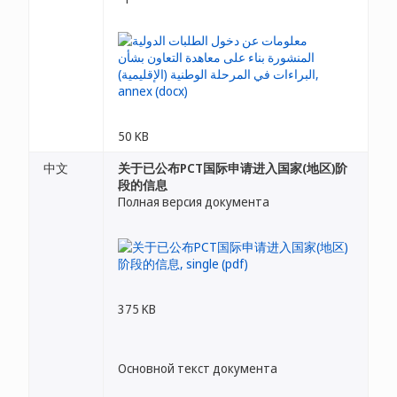
50 KB
中文
关于已公布PCT国际申请进入国家(地区)阶
段的信息
Полная версия документа
375 KB
Основной текст документа