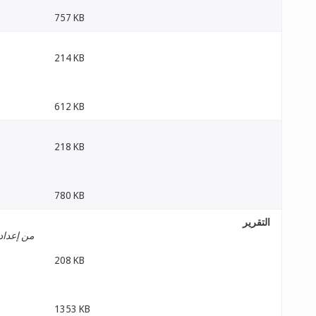
757 KB
214 KB
612 KB
218 KB
780 KB
التقرير
من إعداد 
208 KB
1353 KB