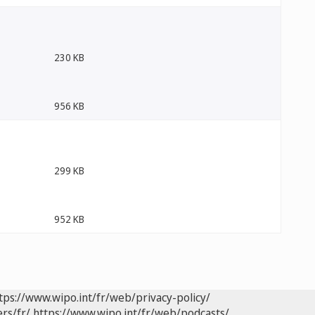
230 KB
956 KB
299 KB
952 KB
tps://www.wipo.int/fr/web/privacy-policy/
rs/fr/
https://www.wipo.int/fr/web/podcasts/