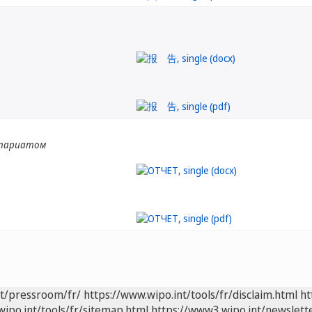
етариатом
nt/pressroom/fr/
https://www.wipo.int/tools/fr/disclaim.html
ht
wipo.int/tools/fr/sitemap.html
https://www3.wipo.int/newslette