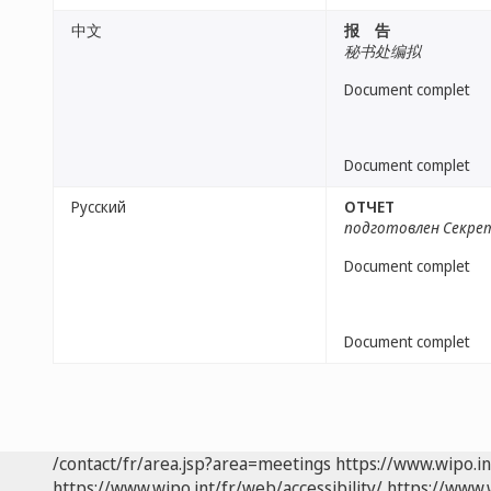
中文
报 告
秘书处编拟
Document complet
Document complet
Русский
ОТЧЕТ
подготовлен Секр
Document complet
Document complet
/contact/fr/area.jsp?area=meetings
https://www.wipo.i
https://www.wipo.int/fr/web/accessibility/
https://www.