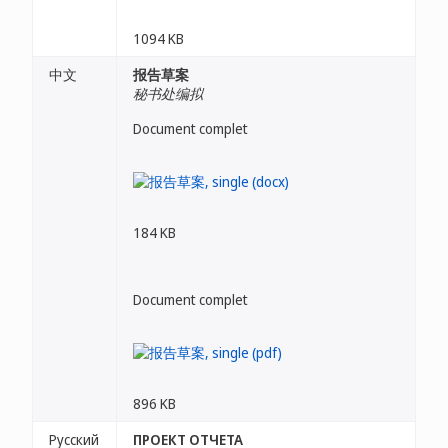
1094 KB
中文
报告草案
秘书处编拟
Document complet
184 KB
Document complet
896 KB
Русский
ПРОЕКТ ОТЧЕТА