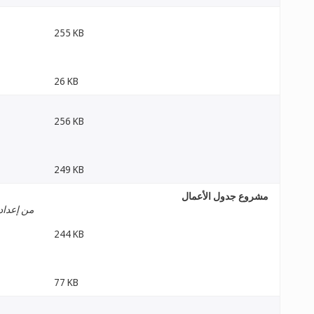
255 KB
26 KB
256 KB
249 KB
مشروع جدول الأعمال
من إعداد 
244 KB
77 KB