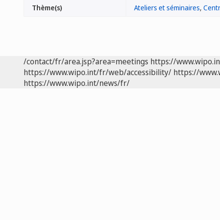
Thème(s)
Ateliers et séminaires
,
Centr
/contact/fr/area.jsp?area=meetings
https://www.wipo.i
https://www.wipo.int/fr/web/accessibility/
https://www.
https://www.wipo.int/news/fr/