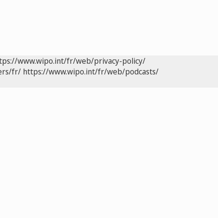
tps://www.wipo.int/fr/web/privacy-policy/
rs/fr/
https://www.wipo.int/fr/web/podcasts/