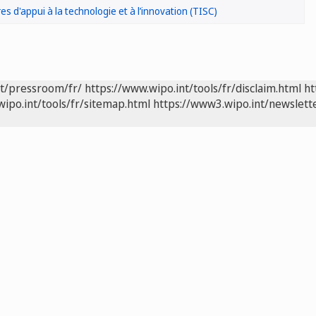
es d'appui à la technologie et à l’innovation (TISC)
nt/pressroom/fr/
https://www.wipo.int/tools/fr/disclaim.html
ht
wipo.int/tools/fr/sitemap.html
https://www3.wipo.int/newslette