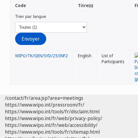
Code
Titre(s)
F
Trier par langue
WIPO/TK/GEN/SYD/25/INF2
English
List of
Participants
/contact/fr/area.jsp?area=meetings
https://www.wipo.int/pressroom/fr/
https://www.wipo.int/tools/fr/disclaim.html
https://www.wipo.int/fr/web/privacy-policy/
https://www.wipo.int/fr/web/accessibility/
https://www.wipo.int/tools/fr/sitemap.html