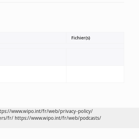
Fichier(s)
tps://www.wipo.int/fr/web/privacy-policy/
rs/fr/
https://www.wipo.int/fr/web/podcasts/