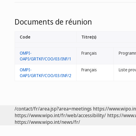
Documents de réunion
Code
Titre(s)
OMPI-
Français
Programm
OAPI/GRTKF/COO/03/INF/1
OMPI-
Français
Liste pro
OAPI/GRTKF/COO/03/INF/2
/contact/fr/area.jsp?area=meetings
https://www.wipo.i
https://www.wipo.int/fr/web/accessibility/
https://www.
https://www.wipo.int/news/fr/