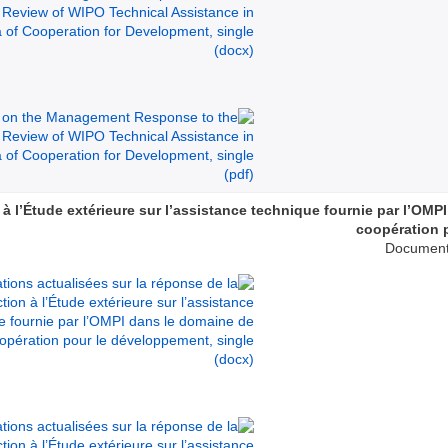
 à l‎’Étude extérieure sur l’assistance technique fournie par l’OMP
coopération 
Document 