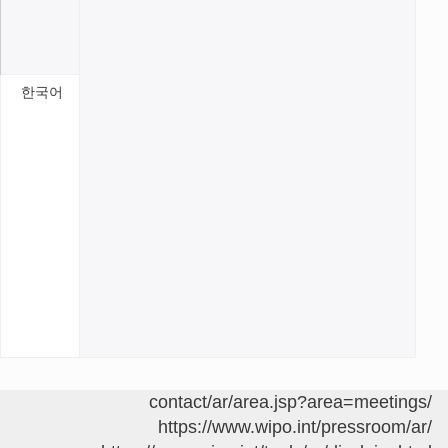
e-filing
highway
(Korean)
PCT 기
한국어
초 웨비
나 시리
즈: 제 4
편 –
ePCT로
시작하는
전자출원
https://www.wip