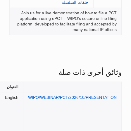
ت السلسلة
Join us for a live demonstration 
application using ePCT – WIPO’s s
platform, developed to facilitate fi
many 
ات صلة
العنوان
الملفات
PCT
English
WIPO/WEBINAR/PCT/2026/
Basics
webinar
series:
Episode
4 – Get
on the