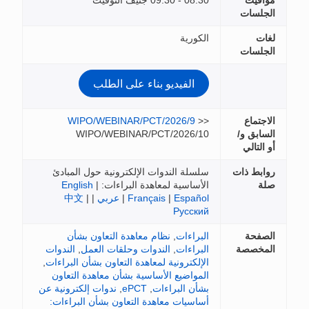
يف التوقيت
رية
لفيديو بناء على الطلب
WIPO/WEBINAR/PCT/2026/
WIPO/WEBINAR/PCT/2026
ة الندوات الإلكترونية حول المبادئ
اسية لمعاهدة البراءات:
|
English
Esp
|
Français
|
عربي
|
|
中文
Русс
اءات
,
نظام معاهدة التعاون بشأن
اءات
,
الندوات وحلقات العمل
,
الندوات
كترونية لمعاهدة التعاون بشأن البراءات
,
اضيع الأساسية بشأن معاهدة التعاون
 البراءات
,
ePCT
,
ندوات إلكترونية عن
يات معاهدة التعاون بشأن البراءات: